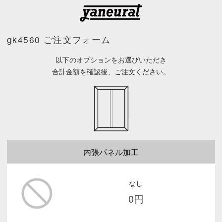
コ
yaneurat
ン
テ
gk4560 ご注文フォーム
ン
ツ
以下のオプションをお選びいただき
へ
合計金額を確認後、ご注文ください。
ス
キ
ッ
プ
内張パネル加工
なし
0
円