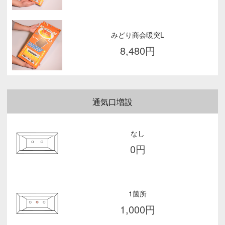
みどり商会暖突L
8,480
円
通気口増設
なし
0
円
1箇所
1,000
円