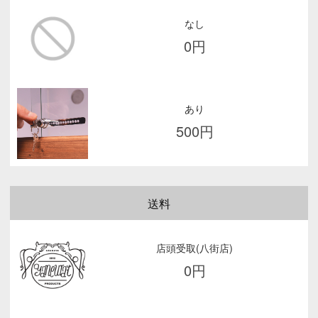
なし
0
円
あり
500
円
送料
店頭受取(八街店)
0
円