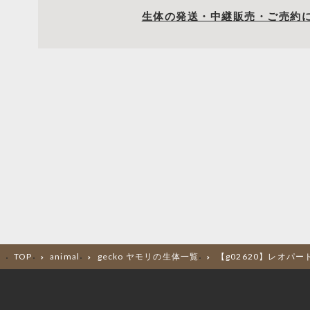
生体の発送・中継販売・ご売約
TOP
animal
gecko ヤモリの生体一覧
【g02620】レオパ