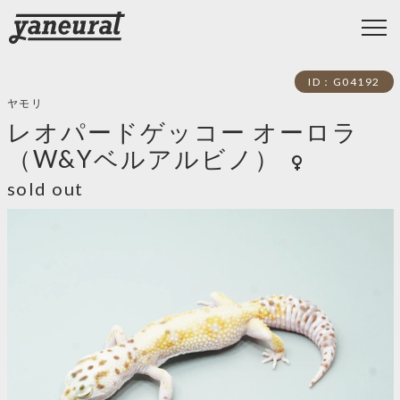
ID：G04192
ヤモリ
レオパードゲッコー オーロラ
（W&Yベルアルビノ）
female
sold out