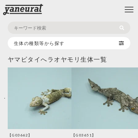
生体の種類等から探す
ヤマビタイへラオヤモリ生体一覧
【G03662】
【G03651】