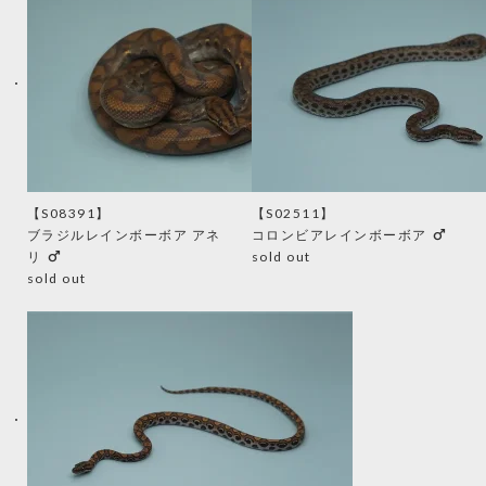
【S08391】
【S02511】
male
ブラジルレインボーボア アネ
コロンビアレインボーボア
male
リ
sold out
sold out