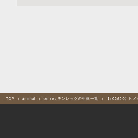
TOP
animal
tenrec テンレックの生体一覧
【r02650】ヒ