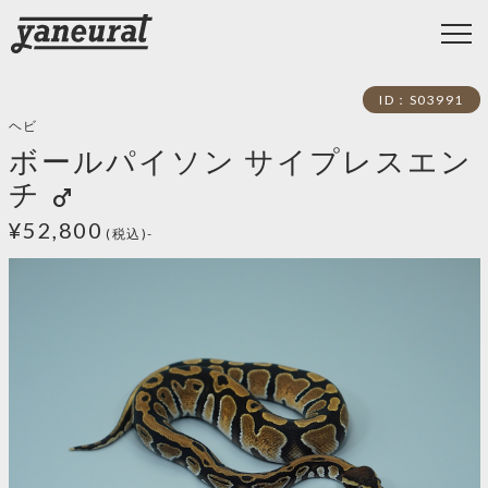
ID：S03991
ヘビ
ボールパイソン サイプレスエン
チ
male
¥52,800
(税込)-