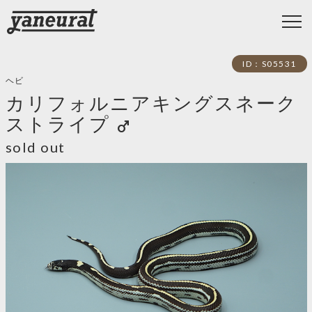
ID：S05531
ヘビ
カリフォルニアキングスネーク
ストライプ
male
sold out