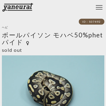
ID：S07492
ヘビ
ボールパイソン モハベ50%phet
パイド
female
sold out