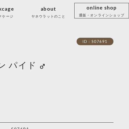
online shop
kcage
about
通販・オンラインショップ
クケージ
ヤネウラットのこと
ID：S07691
ン パイド
male