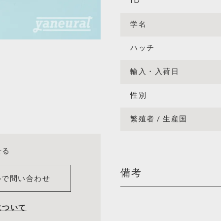
ID
学名
ハッチ
輸入・入荷日
性別
繁殖者 / 生産国
せる
備考
ルで問い合わせ
について