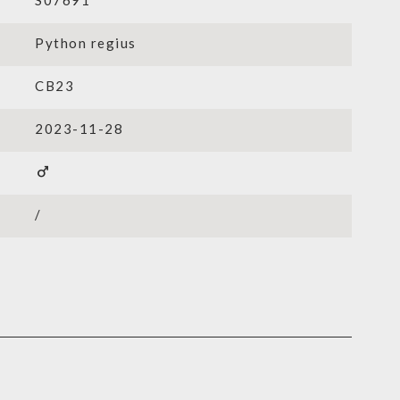
S07691
Python regius
CB23
2023-11-28
male
/