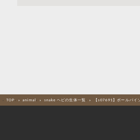
TOP
animal
snake ヘビの生体一覧
【s07691】ボールパイ