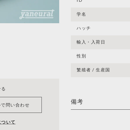
ID
学名
ハッチ
輸入・入荷日
性別
繁殖者 / 生産国
せる
備考
ルで問い合わせ
について