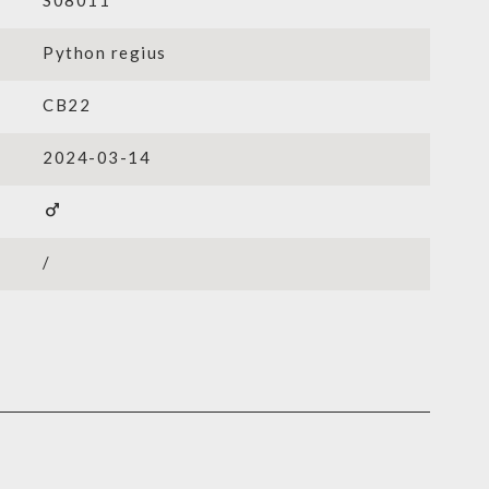
S08011
Python regius
CB22
2024-03-14
male
/