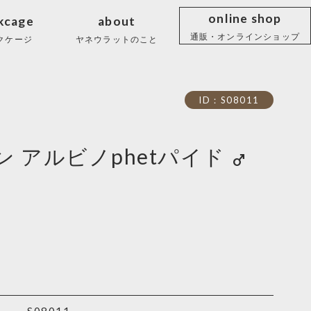
online shop
kcage
about
通販・オンラインショップ
クケージ
ヤネウラットのこと
ID：S08011
 アルビノphetパイド
male