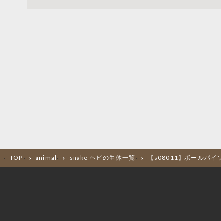
TOP
animal
snake ヘビの生体一覧
【s08011】ボールパイ