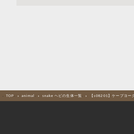
TOP
animal
snake ヘビの生体一覧
【s08201】ケープヨ