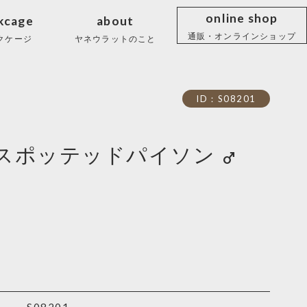
online shop
kcage
about
通販・オンラインショップ
クケージ
ヤネウラットのこと
ID：S08201
スポッテッドパイソン
male