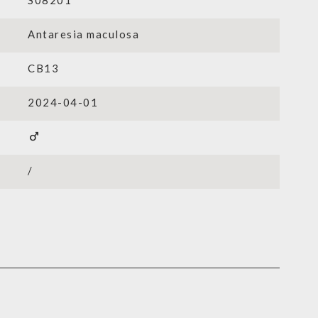
S08201
Antaresia maculosa
CB13
2024-04-01
male
/