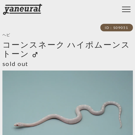
ID：S09051
ヘビ
コーンスネーク ハイポムーンス
トーン
male
sold out