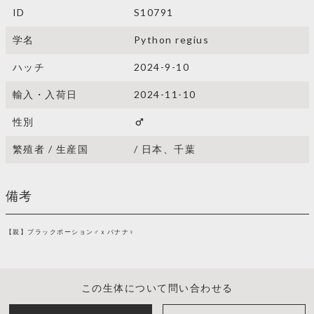
ID
S10791
学名
Python regius
ハッチ
2024-9-10
輸入・入荷日
2024-11-10
性別
male
繁殖者 / 生産国
/ 日本、千葉
備考
【親】ブラックポーション♂ｘバナナ♀
この生体について問い合わせる