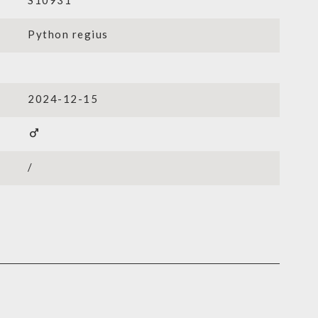
S10931
Python regius
2024-12-15
male
/