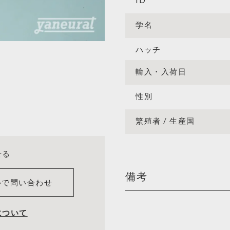
ID
学名
ハッチ
輸入・入荷日
性別
繁殖者 / 生産国
せる
備考
ルで問い合わせ
について