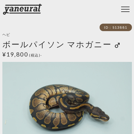
ID：S13881
ヘビ
ボールパイソン マホガニー
male
¥19,800
(税込)-