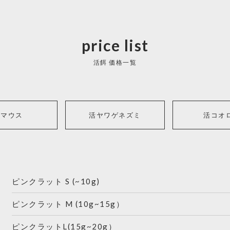
price list
活餌 価格一覧
活マウス
活ヤワゲネズミ
活コオ
ピンクラット S (~10g)
ピンクラット M (10g~15g）
ピンクラットL(15g~20g）